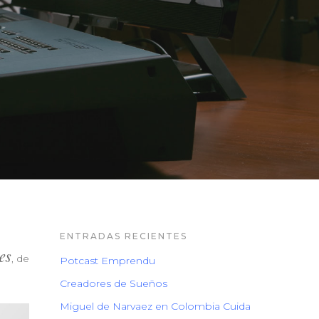
ENTRADAS RECIENTES
es
, de
Potcast Emprendu
Creadores de Sueños
Miguel de Narvaez en Colombia Cuida