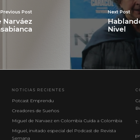
Previous Post
Next Post
e Narváez
Hablando
sabianca
Nivel
NOTICIAS RECIENTES
C
Potcast Emprendu
Ca
B
Creadores de Sueños
Miguel de Narvaez en Colombia Cuida a Colombia
T:
Miguel, invitado especial del Podcast de Revista
p
Semana