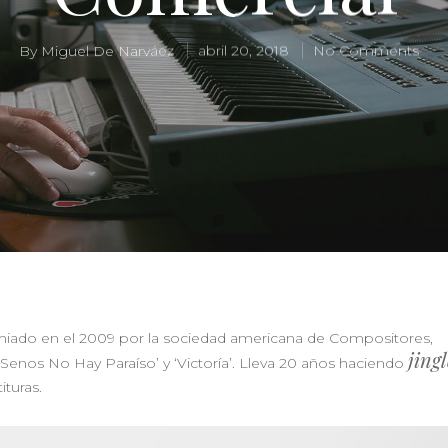
By
Miguel De Narváez
abril 20, 2018
No Comments
miado en el 2009 por la sociedad americana de Compositores,
jingl
 Senos No Hay Paraíso’ y ‘Victoría’. Lleva 20 años haciendo
ituras.