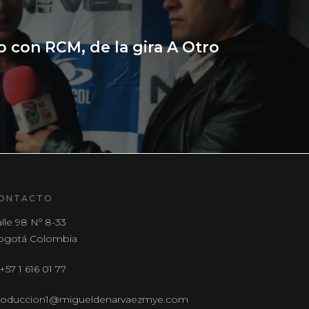
 con RCM, de la gira A Otro
ONTACTO
lle 98 Nº 8-33
ogotá Colombia
 +57 1 616 01 77
roduccion1@migueldenarvaezmye.com