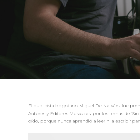
El publicista bogotano Miguel De Narváez fue pre
Autores y Editores Musicales, por los temas de ’Sin
oído, porque nunca aprendió a leer ni a escribir part